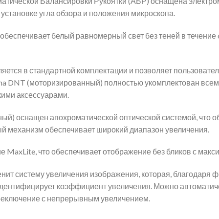
атической Балансировки Рукоятки (АБР) оснащена электром
 установке угла обзора и положения микроскопа.
обеспечивает белый равномерный свет без теней в течение 
яется в стандартной комплектации и позволяет пользовате
ima DNT (моторизированный) полностью укомплектован вс
ими аксессуарами.
ый) оснащен апохроматической оптической системой, что 
ный механизм обеспечивает широкий диапазон увеличения.
е MaxLite, что обеспечивает отображение без бликов с мак
енит систему увеличения изображения, которая, благодаря
идентифицирует коэффициент увеличения. Можно автоматиче
ереключение с непрерывным увеличением.