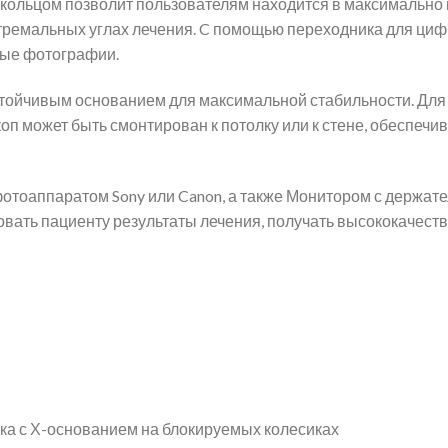
 кольцом позволит пользователям находится в максимально
тремальных углах лечения. C помощью переходника для циф
мые фотографии.
стойчивым основанием для максимальной стабильности. Дл
оп может быть смонтирован к потолку или к стене, обеспеч
отоаппаратом Sony или Canon, а также Монитором с держате
вать пациенту результаты лечения, получать высококачест
 с Х-основанием на блокируемых колесиках