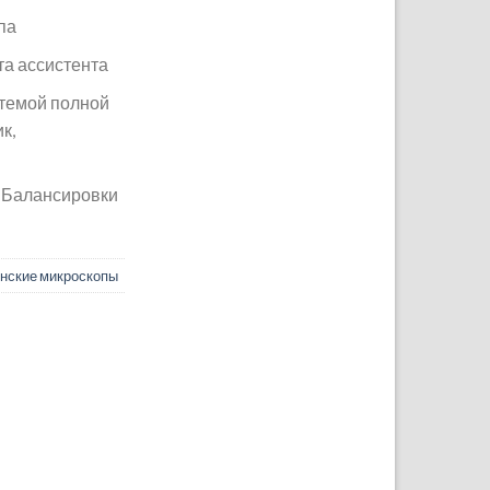
па
та ассистента
темой полной
к,
 Балансировки
нские микроскопы