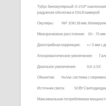
Тубус бинокулярный: 0-210° наклонная
радужная оболочка и DSLR камерой
Окуляры: WF 10X/18 мм, блокируемые
Межзрачковое расстояние: 50 – 75 мм
Диоптрийная коррекция: +/-5 мм с д
Апохроматическое увеличение: Галил
Диапазон увеличения 0,4-2,5Х
Объектив: NuVar система с переменн
Источник света: 50 Вт Светодиодный
Максимальная потребляемая мощнос