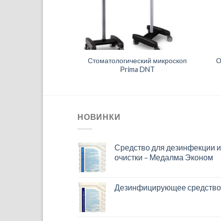
ля биохимических
Стоматологический микроскоп
О
ваний XSZ-107
Prima DNT
НОВИНКИ
Средство для дезинфекции 
очистки – Медалма Эконом
Дезинфицирующее средство