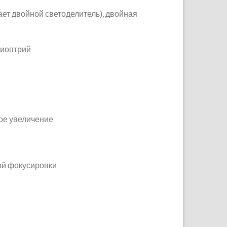
ет двойной светоделитель), двойная
диоптрий
ое увеличение
ой фокусировки