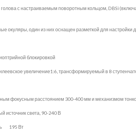
 голова с настраиваемым поворотным кольцом, DBSi (включа
 окуляры, один из них оснащен разметкой для настройки 
иоптрийной блокировкой
еевское увеличение1:6, трансформируемый в 8 ступенчат
ым фокусным расстоянием 300-400 мм и механизмом тонк
 источник света, 90-240 В
ть 195 Вт