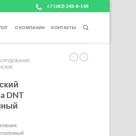
+7 (383) 248-8-148
ЛОГ
О КОМПАНИИ
КОНТАКТЫ
БОРУДОВАНИЕ
НСКИЕ
ский
ma DNT
нный
епления:
отолочный